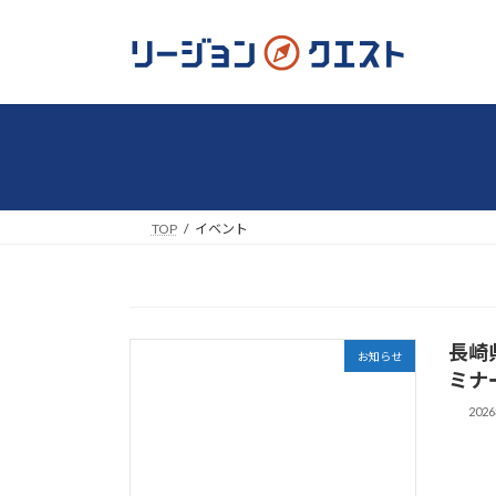
コ
ナ
ン
ビ
テ
ゲ
ン
ー
ツ
シ
へ
ョ
ス
ン
キ
に
ッ
移
TOP
イベント
プ
動
長崎
お知らせ
ミナ
202